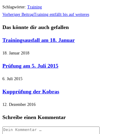
Schlagwörter
:
Training
Weitere
Vorheriger Beitrag
Training entfällt bis auf weiteres
Artikel
Das könnte dir auch gefallen
ansehen
Trainingsausfall am 18. Januar
18. Januar 2018
Prüfung am 5. Juli 2015
6. Juli 2015
Kupprüfung der Kobras
12. Dezember 2016
Schreibe einen Kommentar
Kommentar