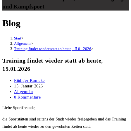
und Kampfsport
Blog
Start
>
Allgemein
>
Training findet wieder statt ab heute, 15.01.2026
>
Training findet wieder statt ab heute,
15.01.2026
Beitrags-
Rüdiger Kunicke
Autor:
Beitrag
15. Januar 2026
veröffentlicht:
Beitrags-
Allgemein
Kategorie:
Beitrags-
0 Kommentare
Kommentare:
Liebe Sportfreunde,
die Sportstätten sind seitens der Stadt wieder freigegeben und das Training
findet ab heute wieder zu den gewohnten Zeiten statt.