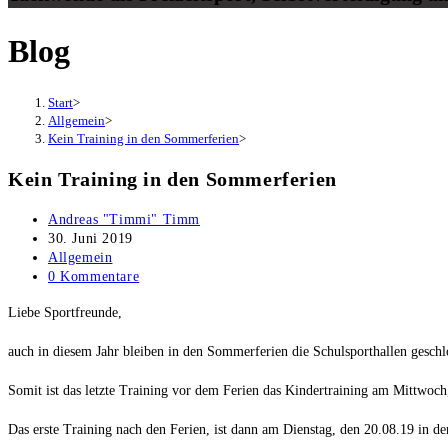
Blog
Start
>
Allgemein
>
Kein Training in den Sommerferien
>
Kein Training in den Sommerferien
Beitrags-
Andreas "Timmi" Timm
Autor:
Beitrag
30. Juni 2019
veröffentlicht:
Beitrags-
Allgemein
Kategorie:
Beitrags-
0 Kommentare
Kommentare:
Liebe Sportfreunde,
auch in diesem Jahr bleiben in den Sommerferien die Schulsporthallen geschl
Somit ist das letzte Training vor dem Ferien das Kindertraining am Mittwoch
Das erste Training nach den Ferien, ist dann am Dienstag, den 20.08.19 in de