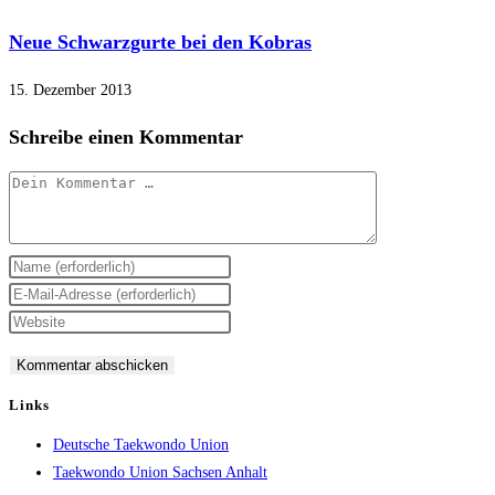
Neue Schwarzgurte bei den Kobras
15. Dezember 2013
Schreibe einen Kommentar
Kommentar
Gib
deinen
Gib
Namen
deine
Gib
oder
E-
deine
Benutzernamen
Mail-
Website-
zum
Adresse
URL
Links
Kommentieren
zum
ein
Deutsche Taekwondo Union
ein
Kommentieren
(optional)
Taekwondo Union Sachsen Anhalt
ein