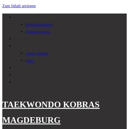
Zum Inhalt springen
Home
Mitgliederbereich
Aufnahmeantrag
Aktuelles
Über uns
Unsere Trainer
Infos
Kontakt
Impressum
Datenschutz
Mehr
Schließen
TAEKWONDO KOBRAS
MAGDEBURG