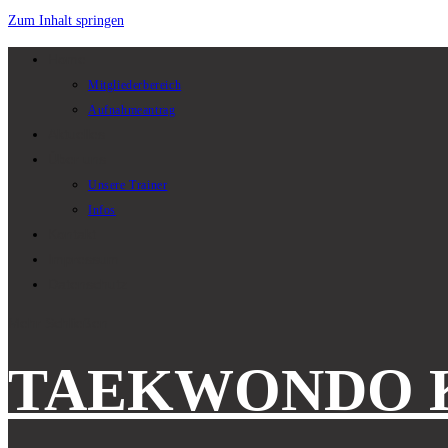
Zum Inhalt springen
Home
Mitgliederbereich
Aufnahmeantrag
Aktuelles
Über uns
Unsere Trainer
Infos
Kontakt
Impressum
Datenschutz
Mehr
Schließen
TAEKWONDO 