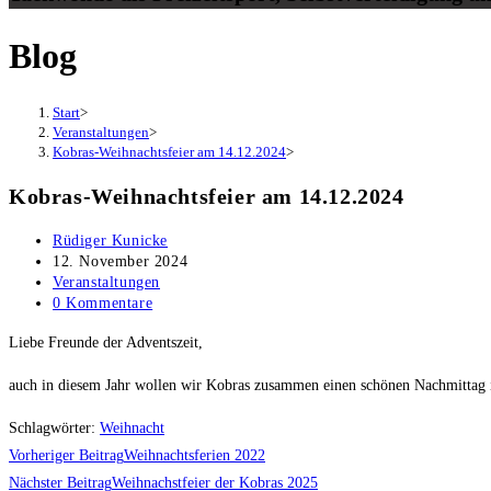
Blog
Start
>
Veranstaltungen
>
Kobras-Weihnachtsfeier am 14.12.2024
>
Kobras-Weihnachtsfeier am 14.12.2024
Beitrags-
Rüdiger Kunicke
Autor:
Beitrag
12. November 2024
veröffentlicht:
Beitrags-
Veranstaltungen
Kategorie:
Beitrags-
0 Kommentare
Kommentare:
Liebe Freunde der Adventszeit,
auch in diesem Jahr wollen wir Kobras zusammen einen schönen Nachmittag in 
Schlagwörter
:
Weihnacht
Weitere
Vorheriger Beitrag
Weihnachtsferien 2022
Artikel
Nächster Beitrag
Weihnachstfeier der Kobras 2025