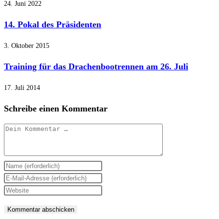
24. Juni 2022
14. Pokal des Präsidenten
3. Oktober 2015
Training für das Drachenbootrennen am 26. Juli
17. Juli 2014
Schreibe einen Kommentar
Kommentar
Gib
deinen
Gib
Namen
deine
Gib
oder
E-
deine
Benutzernamen
Mail-
Website-