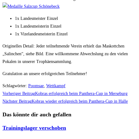
1x Landesmeister Einzel
1x Landesmeisterin Einzel
1x Vizelandesmeisterin Einzel
Originelles Detail: Jeder teilnehmende Verein erhielt das Maskottchen
„Salinchen“, siehe Bild. Eine willkommene Abwechslung zu den vielen
Pokalen in unserer Trophäensammlung.
Gratulation an unsere erfolgreichen Teilnehmer!
Schlagwörter
:
Poomsae
,
Wettkampf
Weitere
Vorheriger Beitrag
Kobras erfolgreich beim Panthera-Cup in Merseburg
Artikel
Nächster Beitrag
Kobras wieder erfolgreich beim Panthera-Cup in Halle
ansehen
Das könnte dir auch gefallen
Trainingslager verschoben