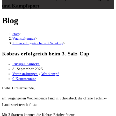
und Kampfsport
Blog
Start
>
Veranstaltungen
>
Kobras erfolgreich beim 3. Salz-Cup
>
Kobras erfolgreich beim 3. Salz-Cup
Beitrags-
Rüdiger Kunicke
Autor:
Beitrag
8. September 2025
veröffentlicht:
Beitrags-
Veranstaltungen
/
Wettkampf
Kategorie:
Beitrags-
0 Kommentare
Kommentare:
Liebe Turnierfreunde,
am vergangenen Wochendende fand in Schönebeck die offene Technik-
Landesmeisterschaft statt.
Mit 3 Startern konnten die Kobras Erfolge feiern: