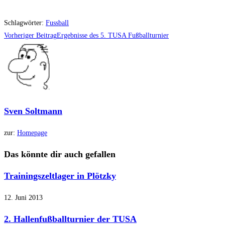
Schlagwörter
:
Fussball
Weitere
Vorheriger Beitrag
Ergebnisse des 5. TUSA Fußballturnier
Artikel
ansehen
Sven Soltmann
zur:
Homepage
Das könnte dir auch gefallen
Trainingszeltlager in Plötzky
12. Juni 2013
2. Hallenfußballturnier der TUSA