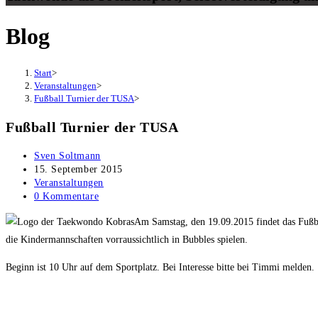
Blog
Start
>
Veranstaltungen
>
Fußball Turnier der TUSA
>
Fußball Turnier der TUSA
Beitrags-
Sven Soltmann
Autor:
Beitrag
15. September 2015
veröffentlicht:
Beitrags-
Veranstaltungen
Kategorie:
Beitrags-
0 Kommentare
Kommentare:
Am Samstag, den 19.09.2015 findet das Fußb
die Kindermannschaften vorraussichtlich in Bubbles spielen.
Beginn ist 10 Uhr auf dem Sportplatz. Bei Interesse bitte bei Timmi melden.