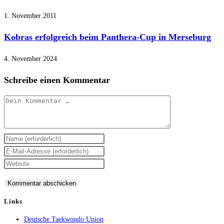
1. November 2011
Kobras erfolgreich beim Panthera-Cup in Merseburg
4. November 2024
Schreibe einen Kommentar
Kommentar
Gib
deinen
Gib
Namen
deine
Gib
oder
E-
deine
Benutzernamen
Mail-
Website-
zum
Adresse
URL
Links
Kommentieren
zum
ein
Deutsche Taekwondo Union