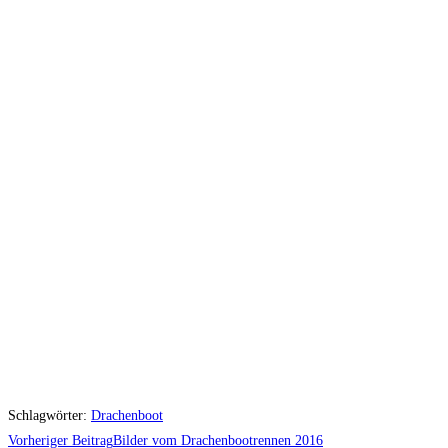
Schlagwörter
:
Drachenboot
Weitere
Vorheriger Beitrag
Bilder vom Drachenbootrennen 2016