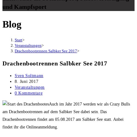
und Kampfsport
Blog
Start
>
Veranstaltungen
>
Drachenbootrennen Salbker See 2017
>
Drachenbootrennen Salbker See 2017
Beitrags-
Sven Soltmann
Autor:
Beitrag
8. Juni 2017
veröffentlicht:
Beitrags-
Veranstaltungen
Kategorie:
Beitrags-
0 Kommentare
Kommentare:
Auch im Jahr 2017 werden wir als Crazy Bulls
am Drachenbootrennen auf dem Salbker See dabei sein. Das
Drachenbootrennen findet am 05.08.2017 am Salbker See statt. Anbei
findet ihr die Onlineanmeldung.