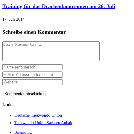
Training für das Drachenbootrennen am 26. Juli
17. Juli 2014
Schreibe einen Kommentar
Kommentar
Gib
deinen
Gib
Namen
deine
Gib
oder
E-
deine
Benutzernamen
Mail-
Website-
zum
Adresse
URL
Links
Kommentieren
zum
ein
Deutsche Taekwondo Union
ein
Kommentieren
(optional)
Taekwondo Union Sachsen Anhalt
ein
Datenschutz