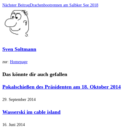
Artikel
Nächster Beitrag
Drachenbootrennen am Salbker See 2018
ansehen
Sven Soltmann
zur:
Homepage
Das könnte dir auch gefallen
Pokalschießen des Präsidenten am 18. Oktober 2014
29. September 2014
Wasserski im cable island
16. Juni 2014