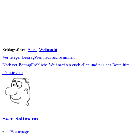
Schlagwörter
:
Aken
,
Weihnacht
Weitere
Vorheriger Beitrag
Weihnachtsschwimmen
Artikel
Nächster Beitrag
Fröhliche Weihnachten euch allen und nur das Beste fürs
nächste Jahr
ansehen
Sven Soltmann
zur:
Homepage