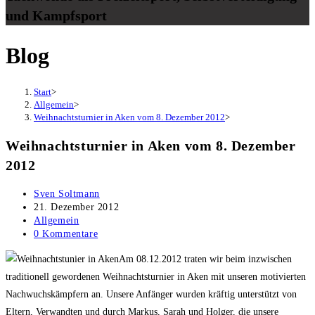
und Kampfsport
Blog
Start
>
Allgemein
>
Weihnachtsturnier in Aken vom 8. Dezember 2012
>
Weihnachtsturnier in Aken vom 8. Dezember
2012
Beitrags-
Sven Soltmann
Autor:
Beitrag
21. Dezember 2012
veröffentlicht:
Beitrags-
Allgemein
Kategorie:
Beitrags-
0 Kommentare
Kommentare:
Am 08.12.2012 traten wir beim inzwischen
traditionell gewordenen Weihnachtsturnier in Aken mit unseren motivierten
Nachwuchskämpfern an. Unsere Anfänger wurden kräftig unterstützt von
Eltern, Verwandten und durch Markus, Sarah und Holger, die unsere