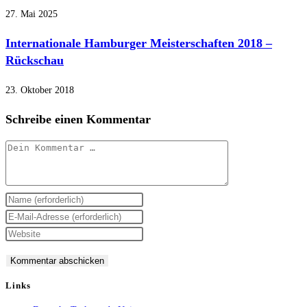
27. Mai 2025
Internationale Hamburger Meisterschaften 2018 –
Rückschau
23. Oktober 2018
Schreibe einen Kommentar
Kommentar
Gib
deinen
Gib
Namen
deine
Gib
oder
E-
deine
Benutzernamen
Mail-
Website-
zum
Adresse
URL
Links
Kommentieren
zum
ein