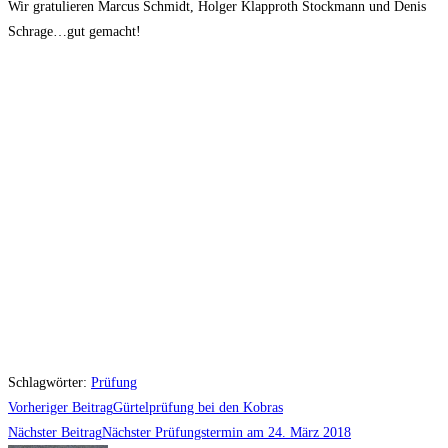
Wir gratulieren Marcus Schmidt, Holger Klapproth Stockmann und Denis
Schrage…gut gemacht!
Schlagwörter
:
Prüfung
Weitere
Vorheriger Beitrag
Gürtelprüfung bei den Kobras
Artikel
Nächster Beitrag
Nächster Prüfungstermin am 24. März 2018