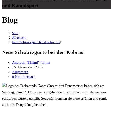
und Kampfsport
Blog
Start
>
Allgemein
>
Neue Schwarzgurte bei den Kobras
>
Neue Schwarzgurte bei den Kobras
Beitrags-
Andreas "Timmi" Timm
Autor:
Beitrag
15. Dezember 2013
veröffentlicht:
Beitrags-
Allgemein
Kategorie:
Beitrags-
0 Kommentare
Kommentare:
Unsere drei Dananwärter haben sich am
Samstag, dem 14.12.13, den Aufgaben der drei Prüfer zum Erlangen des
schwarzen Gürtels gestellt. Souverän konnten sie diese erfüllen und somit
auch ihre Danprüfung bestehen.