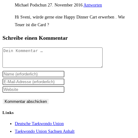
Michael Podschun
27. November 2016
Antworten
Hi Sveni, würde gerne eine Happy Dinner Cart erwerben . Wie
Teuer ist die Card ?
Schreibe einen Kommentar
Kommentar
Gib
deinen
Gib
Namen
deine
Gib
oder
E-
deine
Benutzernamen
Mail-
Website-
zum
Adresse
URL
Links
Kommentieren
zum
ein
Deutsche Taekwondo Union
ein
Kommentieren
(optional)
Taekwondo Union Sachsen Anhalt
ein