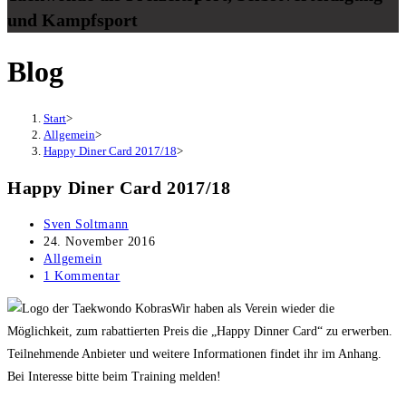
und Kampfsport
Blog
Start
>
Allgemein
>
Happy Diner Card 2017/18
>
Happy Diner Card 2017/18
Beitrags-
Sven Soltmann
Autor:
Beitrag
24. November 2016
veröffentlicht:
Beitrags-
Allgemein
Kategorie:
Beitrags-
1 Kommentar
Kommentare:
Wir haben als Verein wieder die
Möglichkeit, zum rabattierten Preis die „Happy Dinner Card“ zu erwerben.
Teilnehmende Anbieter und weitere Informationen findet ihr im Anhang.
Bei Interesse bitte beim Training melden!