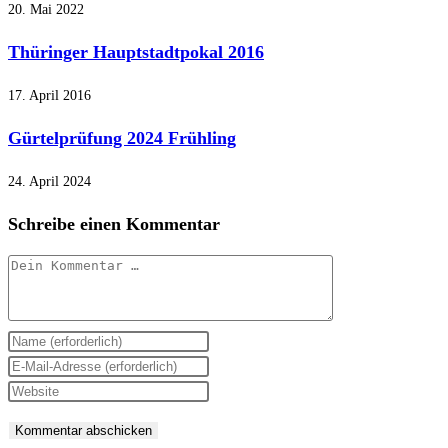
20. Mai 2022
Thüringer Hauptstadtpokal 2016
17. April 2016
Gürtelprüfung 2024 Frühling
24. April 2024
Schreibe einen Kommentar
Kommentar
Gib
deinen
Gib
Namen
deine
Gib
oder
E-
deine
Benutzernamen
Mail-
Website-