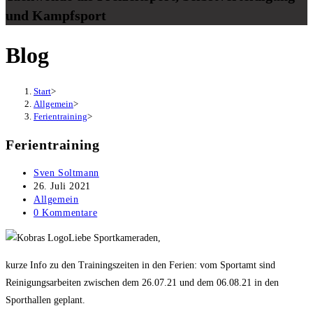
und Kampfsport
Blog
Start
>
Allgemein
>
Ferientraining
>
Ferientraining
Beitrags-
Sven Soltmann
Autor:
Beitrag
26. Juli 2021
veröffentlicht:
Beitrags-
Allgemein
Kategorie:
Beitrags-
0 Kommentare
Kommentare:
Liebe Sportkameraden,
kurze Info zu den Trainingszeiten in den Ferien: vom Sportamt sind
Reinigungsarbeiten zwischen dem 26.07.21 und dem 06.08.21 in den
Sporthallen geplant.