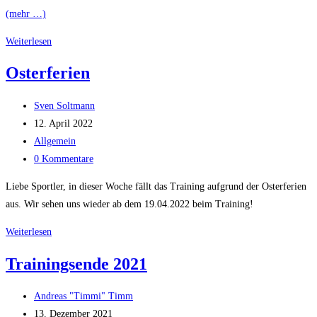
(mehr …)
Trainingslager
Weiterlesen
2022
Osterferien
Beitrags-
Sven Soltmann
Autor:
Beitrag
12. April 2022
veröffentlicht:
Beitrags-
Allgemein
Kategorie:
Beitrags-
0 Kommentare
Kommentare:
Liebe Sportler, in dieser Woche fällt das Training aufgrund der Osterferien
aus. Wir sehen uns wieder ab dem 19.04.2022 beim Training!
Osterferien
Weiterlesen
Trainingsende 2021
Beitrags-
Andreas "Timmi" Timm
Autor:
Beitrag
13. Dezember 2021