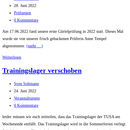
Autor:
Beitrag
28. Juni 2022
veröffentlicht:
Beitrags-
Prüfungen
Kategorie:
Beitrags-
0 Kommentare
Kommentare:
Am 17.06.2022 fand unsere erste Gürtelprüfung in 2022 statt. Dieses Mal
wurde sie von unserer frisch gebackenen Prüferin Anne Tempel
abgenommen.
(mehr …)
Gürtelprüfung
Weiterlesen
vom
Trainingslager verschoben
17.
Juni
Beitrags-
Sven Soltmann
2022
Autor:
Beitrag
24. Juni 2022
veröffentlicht:
Beitrags-
Veranstaltungen
Kategorie:
Beitrags-
0 Kommentare
Kommentare:
leider müssen wir euch mitteilen, dass das Trainingslager der TUSA am
Wochenende entfällt. Das Trainingslager wird in die Sommerferien verlegt.