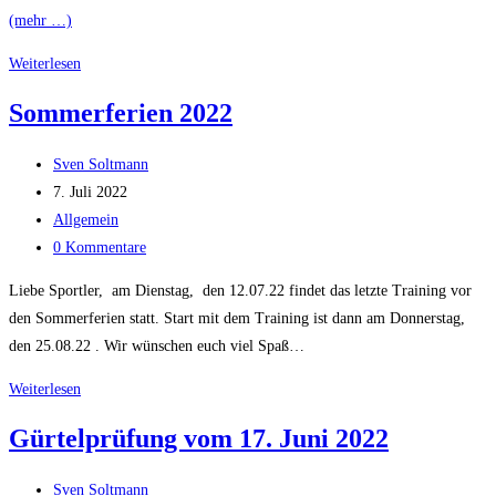
(mehr …)
Sporthalle
Weiterlesen
in
Sommerferien 2022
dieser
Woche
Beitrags-
Sven Soltmann
noch
Autor:
Beitrag
7. Juli 2022
geschlossen
veröffentlicht:
Beitrags-
Allgemein
Kategorie:
Beitrags-
0 Kommentare
Kommentare:
Liebe Sportler, am Dienstag, den 12.07.22 findet das letzte Training vor
den Sommerferien statt. Start mit dem Training ist dann am Donnerstag,
den 25.08.22 . Wir wünschen euch viel Spaß…
Sommerferien
Weiterlesen
2022
Gürtelprüfung vom 17. Juni 2022
Beitrags-
Sven Soltmann