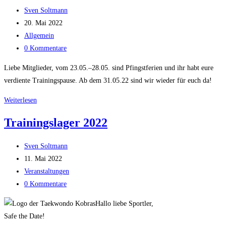
Beitrags-
Sven Soltmann
Autor:
Beitrag
20. Mai 2022
veröffentlicht:
Beitrags-
Allgemein
Kategorie:
Beitrags-
0 Kommentare
Kommentare:
Liebe Mitglieder, vom 23.05.–28.05. sind Pfingstferien und ihr habt eure
verdiente Trainingspause. Ab dem 31.05.22 sind wir wieder für euch da!
Pfingstferien
Weiterlesen
2022
Trainingslager 2022
Beitrags-
Sven Soltmann
Autor:
Beitrag
11. Mai 2022
veröffentlicht:
Beitrags-
Veranstaltungen
Kategorie:
Beitrags-
0 Kommentare
Kommentare:
Hallo liebe Sportler,
Safe the Date!