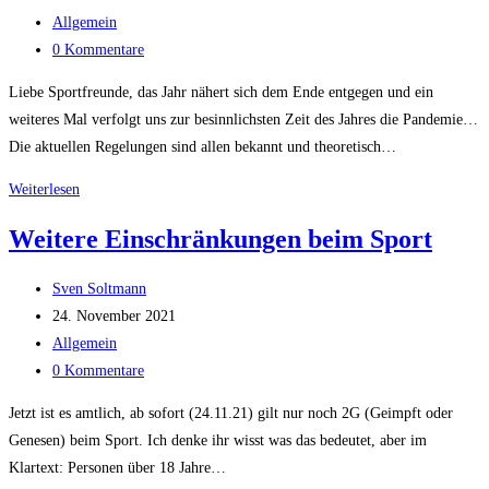
veröffentlicht:
Beitrags-
Allgemein
Kategorie:
Beitrags-
0 Kommentare
Kommentare:
Liebe Sportfreunde, das Jahr nähert sich dem Ende entgegen und ein
weiteres Mal verfolgt uns zur besinnlichsten Zeit des Jahres die Pandemie…
Die aktuellen Regelungen sind allen bekannt und theoretisch…
Trainingsende
Weiterlesen
2021
Weitere Einschränkungen beim Sport
Beitrags-
Sven Soltmann
Autor:
Beitrag
24. November 2021
veröffentlicht:
Beitrags-
Allgemein
Kategorie:
Beitrags-
0 Kommentare
Kommentare:
Jetzt ist es amtlich, ab sofort (24.11.21) gilt nur noch 2G (Geimpft oder
Genesen) beim Sport. Ich denke ihr wisst was das bedeutet, aber im
Klartext: Personen über 18 Jahre…