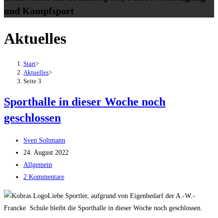
und Kampfsport
Aktuelles
Start
>
Aktuelles
>
Seite 3
Sporthalle in dieser Woche noch
geschlossen
Beitrags-
Sven Soltmann
Autor:
Beitrag
24. August 2022
veröffentlicht:
Beitrags-
Allgemein
Kategorie:
Beitrags-
2 Kommentare
Kommentare:
Liebe Sportler, aufgrund von Eigenbedarf der A.-W.-
Francke Schule bleibt die Sporthalle in dieser Woche noch geschlossen.