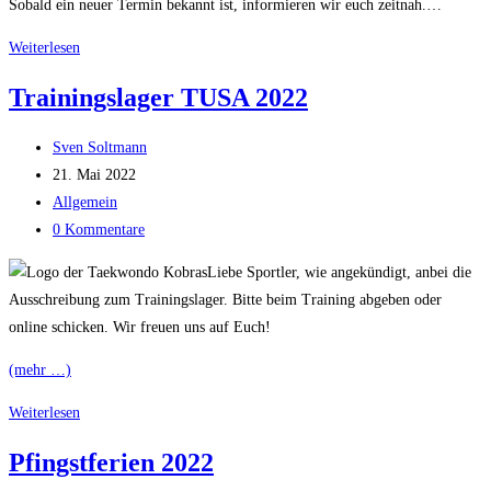
Sobald ein neuer Termin bekannt ist, informieren wir euch zeitnah.…
Trainingslager
Weiterlesen
verschoben
Trainingslager TUSA 2022
Beitrags-
Sven Soltmann
Autor:
Beitrag
21. Mai 2022
veröffentlicht:
Beitrags-
Allgemein
Kategorie:
Beitrags-
0 Kommentare
Kommentare:
Liebe Sportler, wie angekündigt, anbei die
Ausschreibung zum Trainingslager. Bitte beim Training abgeben oder
online schicken. Wir freuen uns auf Euch!
(mehr …)
Trainingslager
Weiterlesen
TUSA
Pfingstferien 2022
2022